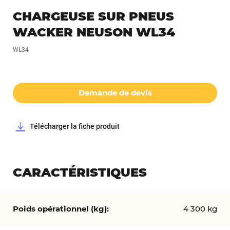
Passer
CHARGEUSE SUR PNEUS
au
WACKER NEUSON WL34
début
de
WL34
la
Galerie
d’images
Demande de devis
Télécharger la fiche produit
CARACTÉRISTIQUES
Caractéristiques
4 300 kg