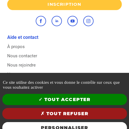
INSCRIPTION
Aide et contact
À propos
Nous contacter
Nous rejoindre
Nos agences
Ce site utilise des cookies et vous donne le contrôle sur ceux que
vous souhaitez activer
Mentions légales
TOUT ACCEPTER
Politique qualité, sécurité et environnement
Sitemap
TOUT REFUSER
Conditions générales de vente
PERSONNALISER