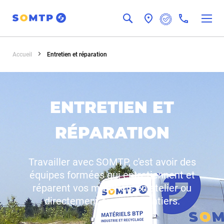
Chercher
Panneau de gestion des cookies
Accueil
Entretien et réparation
ENTRETIEN ET
RÉPARATION
Travailler avec SOMTP, c'est avoir des
équipes formées qui entretiennent et
réparent vos matériels en atelier ou
directement sur vos chantiers.