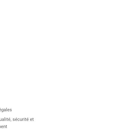
égales
ualité, sécurité et
ment