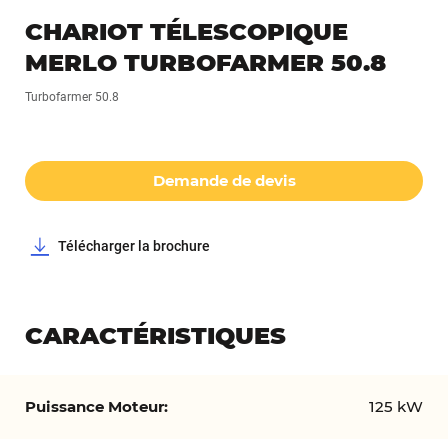
Passer
CHARIOT TÉLESCOPIQUE
au
MERLO TURBOFARMER 50.8
début
de
Turbofarmer 50.8
la
Galerie
d’images
Demande de devis
Télécharger la brochure
CARACTÉRISTIQUES
Caractéristiques
125 kW