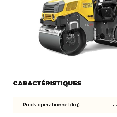
d’images
Passer
au
début
CARACTÉRISTIQUES
de
la
Caractéristiques
Galerie
Poids opérationnel (kg)
26
d’images